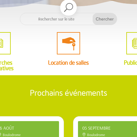
U
A
i
rches
Location de salles
Publi
atives
Prochains événements
16 AOÛT
05 SEPTEMBRE
Boulodrome
Boulodrome