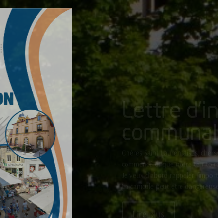
Lettre d’i
communal
Chères Saint Laurentaises, chers 
commencé et que notre territoire
Je veux d’abord rappeler l’import
La canicule peut être dangereuse,
Lire plus