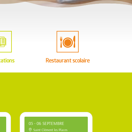
A
A
cations
Restaurant scolaire
05 - 06 SEPTEMBRE
Saint Clément les Places