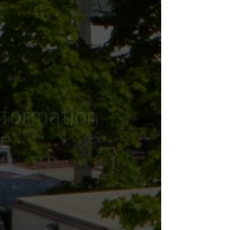
nformation
e
Saint Laurentais Alors que l’été a
 traverse une période de forte chaleur.
ance de la prévention et de la solidarité.
 surtout pour les...