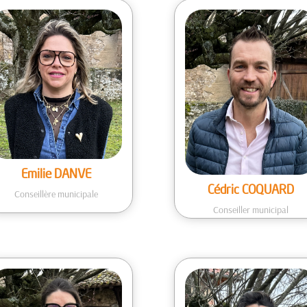
Emilie DANVE
Cédric COQUARD
Conseillère municipale
Conseiller municipal