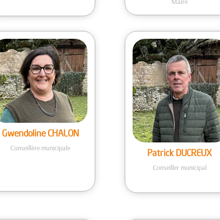
Maire
Gwendoline CHALON
Conseillère municipale
Patrick DUCREUX
Conseiller municipal