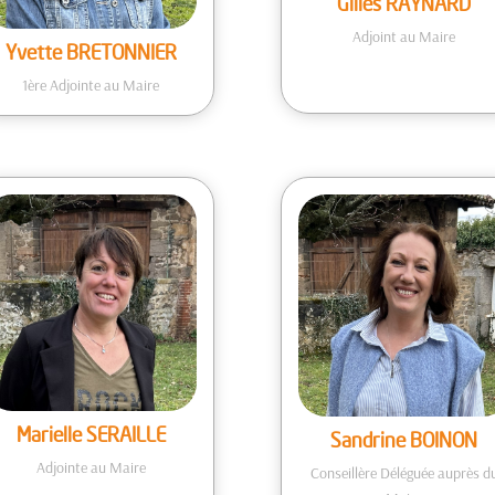
Gilles RAYNARD
Adjoint au Maire
Yvette BRETONNIER
1ère Adjointe au Maire
Marielle SERAILLE
Sandrine BOINON
Adjointe au Maire
Conseillère Déléguée auprès d