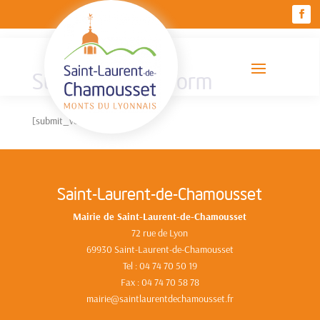
Submit Venue Form
[submit_venue_form]
Saint-Laurent-de-Chamousset
Mairie de Saint-Laurent-de-Chamousset
72 rue de Lyon
69930 Saint-Laurent-de-Chamousset
Tel : 04 74 70 50 19
Fax : 04 74 70 58 78
mairie@saintlaurentdechamousset.fr