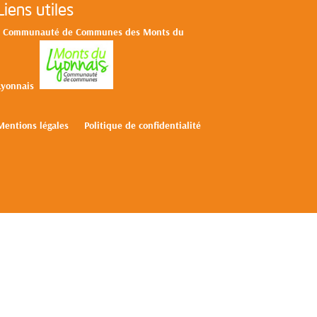
Liens utiles
>
Communa
uté de Communes des Monts du
L
yonnais
Mentions légales
Politique de confidentialité