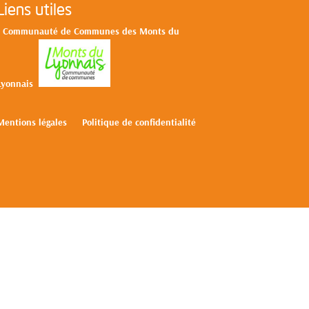
Liens utiles
>
Communa
uté de Communes des Monts du
L
yonnais
Mentions légales
Politique de confidentialité