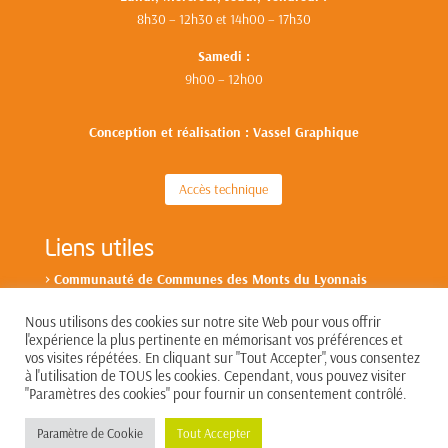
8h30 – 12h30 et 14h00 – 17h30
Samedi :
9h00 – 12h00
Conception et réalisation : Vassel Graphique
Accès technique
Liens utiles
>
Communa
uté de Communes des Monts du L
yonnais
Nous utilisons des cookies sur notre site Web pour vous offrir
l'expérience la plus pertinente en mémorisant vos préférences et
vos visites répétées. En cliquant sur "Tout Accepter", vous consentez
à l'utilisation de TOUS les cookies. Cependant, vous pouvez visiter
"Paramètres des cookies" pour fournir un consentement contrôlé.
Paramètre de Cookie
Tout Accepter