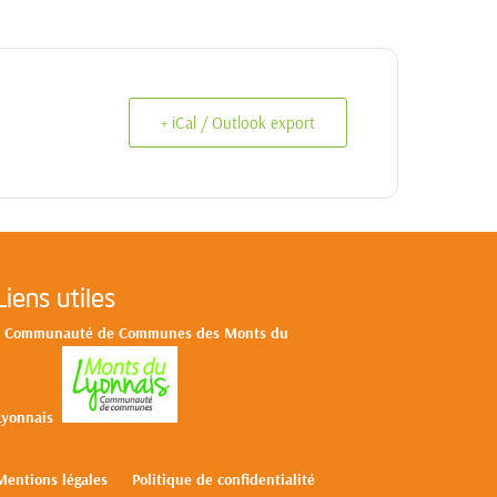
+ iCal / Outlook export
Liens utiles
>
Communa
uté de Communes des Monts du
L
yonnais
Mentions légales
Politique de confidentialité